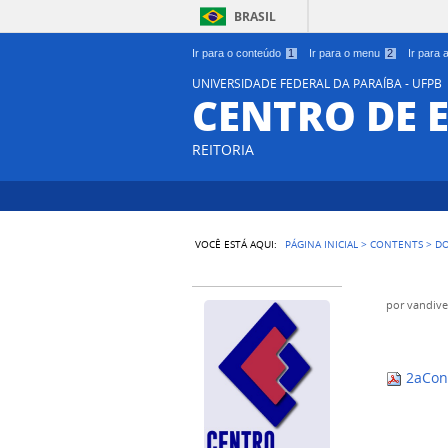
BRASIL
Ir para o conteúdo
1
Ir para o menu
2
Ir para
UNIVERSIDADE FEDERAL DA PARAÍBA - UFPB
CENTRO DE 
REITORIA
VOCÊ ESTÁ AQUI:
PÁGINA INICIAL
>
CONTENTS
>
D
por
vandive
2aCon