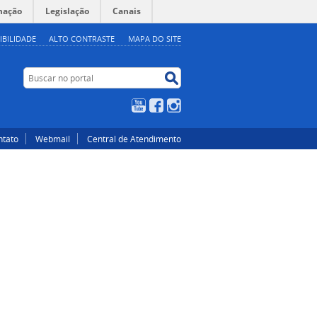
mação
Legislação
Canais
IBILIDADE
ALTO CONTRASTE
MAPA DO SITE
Buscar no portal
Buscar no portal
YouTube
Facebook
Instagram
ntato
Webmail
Central de Atendimento