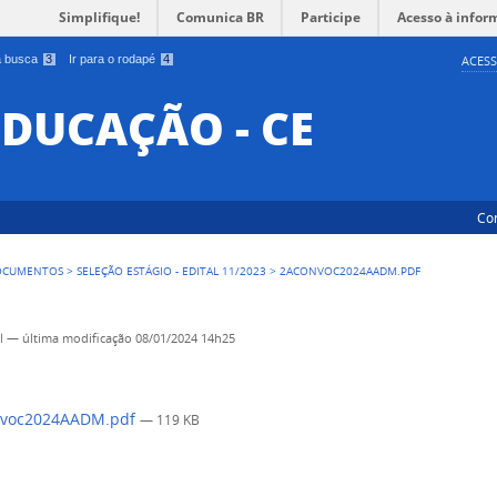
Simplifique!
Comunica BR
Participe
Acesso à infor
 a busca
3
Ir para o rodapé
4
ACESS
EDUCAÇÃO - CE
Co
OCUMENTOS
>
SELEÇÃO ESTÁGIO - EDITAL 11/2023
>
2ACONVOC2024AADM.PDF
l
—
última modificação
08/01/2024 14h25
voc2024AADM.pdf
— 119 KB