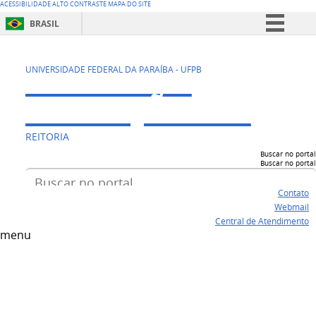
ACESSIBILIDADE
ALTO CONTRASTE
MAPA DO SITE
BRASIL
Simplifique!
CENTRO DE
Comunica BR
UNIVERSIDADE FEDERAL DA PARAÍBA - UFPB
Participe
EDUCAÇÃO - CE
Acesso à informação
REITORIA
Legislação
Buscar no portal
Canais
Buscar no portal
Contato
Webmail
Central de Atendimento
menu