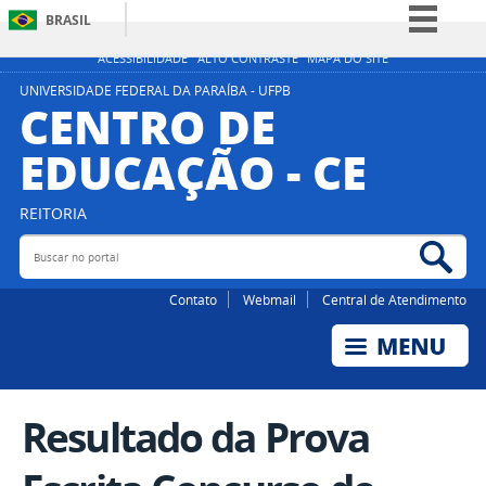
BRASIL
Simplifique!
ACESSIBILIDADE
ALTO CONTRASTE
MAPA DO SITE
Comunica BR
UNIVERSIDADE FEDERAL DA PARAÍBA - UFPB
CENTRO DE
Participe
EDUCAÇÃO - CE
Acesso à informação
Legislação
REITORIA
Canais
Buscar no portal
Bus
Contato
Webmail
Central de Atendimento
Resultado da Prova