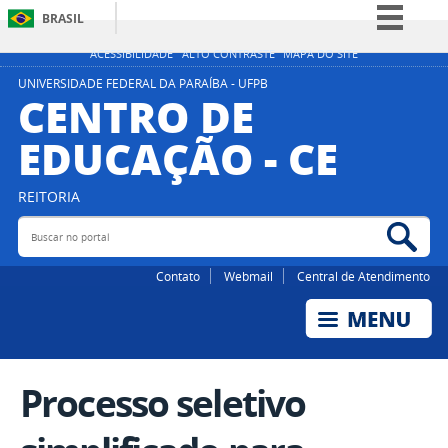
BRASIL
Simplifique!
ACESSIBILIDADE
ALTO CONTRASTE
MAPA DO SITE
Comunica BR
UNIVERSIDADE FEDERAL DA PARAÍBA - UFPB
CENTRO DE
Participe
EDUCAÇÃO - CE
Acesso à informação
Legislação
REITORIA
Canais
Buscar no portal
Bus
Contato
Webmail
Central de Atendimento
Processo seletivo