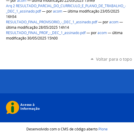
—
por
acom
— última modificação 22/05/2025 15h49
Arq 2 RESULTADO_PARCIAL_DO_CURRICULO_E_PLANO_DE_TRABALHO_-
_DEC_1_assinado.pdf
—
por
acom
— última modificação 23/05/2025
16h54
RESULTADO_FINAL_PROVISORIO_-_DEC_1_assinado.pdf
—
por
acom
—
última modificação 28/05/2025 14h14
RESULTADO_FINAL_PROF_-_DEC_1_assinado.pdf
—
por
acom
— última
modificação 30/05/2025 15h00
Voltar para o topo
Desenvolvido com o CMS de código aberto
Plone