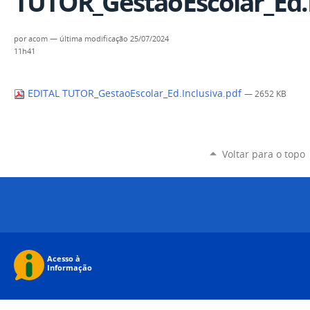
TUTOR_GestaoEscolar_Ed.I
por
acom
—
última modificação
25/07/2024
11h41
EDITAL TUTOR_GestaoEscolar_Ed.Inclusiva.pdf
— 2652 KB
Voltar para o topo