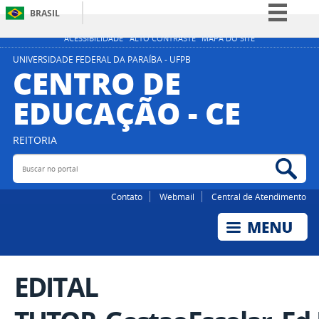
BRASIL
Simplifique!
ACESSIBILIDADE
ALTO CONTRASTE
MAPA DO SITE
Comunica BR
UNIVERSIDADE FEDERAL DA PARAÍBA - UFPB
CENTRO DE
Participe
EDUCAÇÃO - CE
Acesso à informação
Legislação
REITORIA
Canais
Buscar no portal
Bus
Contato
Webmail
Central de Atendimento
EDITAL