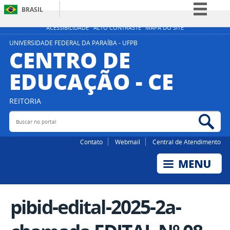
BRASIL
Simplifique!
ACESSIBILIDADE
ALTO CONTRASTE
MAPA DO SITE
Comunica BR
UNIVERSIDADE FEDERAL DA PARAÍBA - UFPB
CENTRO DE
Participe
EDUCAÇÃO - CE
Acesso à informação
Legislação
REITORIA
Canais
Buscar no portal
Bus
Contato
Webmail
Central de Atendimento
pibid-edital-2025-2a-