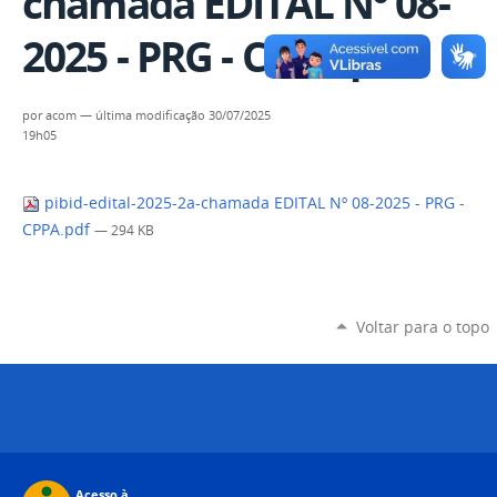
chamada EDITAL Nº 08-
2025 - PRG - CPPA.pdf
por
acom
—
última modificação
30/07/2025
19h05
pibid-edital-2025-2a-chamada EDITAL Nº 08-2025 - PRG -
CPPA.pdf
— 294 KB
Voltar para o topo