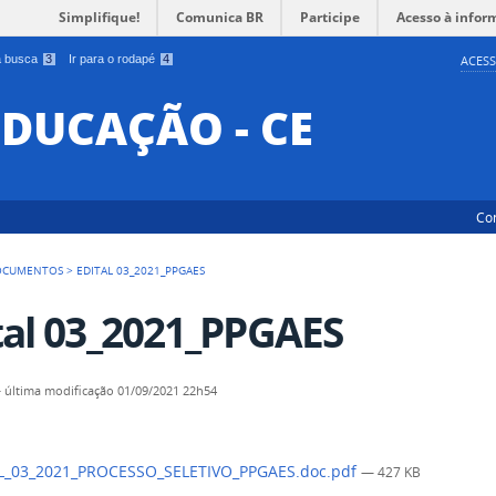
Simplifique!
Comunica BR
Participe
Acesso à infor
 a busca
3
Ir para o rodapé
4
ACESS
EDUCAÇÃO - CE
Co
OCUMENTOS
>
EDITAL 03_2021_PPGAES
tal 03_2021_PPGAES
—
última modificação
01/09/2021 22h54
L_03_2021_PROCESSO_SELETIVO_PPGAES.doc.pdf
— 427 KB