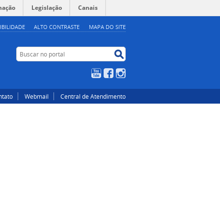
mação
Legislação
Canais
IBILIDADE
ALTO CONTRASTE
MAPA DO SITE
Buscar no portal
Buscar no portal
YouTube
Facebook
Instagram
ntato
Webmail
Central de Atendimento