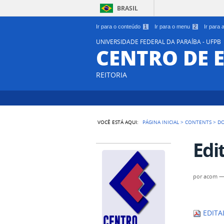
BRASIL
Ir para o conteúdo
1
Ir para o menu
2
Ir para
UNIVERSIDADE FEDERAL DA PARAÍBA - UFPB
CENTRO DE 
REITORIA
VOCÊ ESTÁ AQUI:
PÁGINA INICIAL
>
CONTENTS
>
D
Edi
por
acom
EDITA