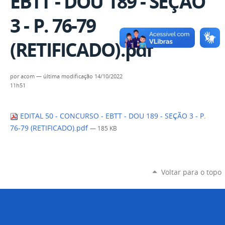
EBTT - DOU 189 - SEÇÃO
3 - P. 76-79
(RETIFICADO).pdf
por
acom
—
última modificação
14/10/2022
11h51
EDITAL 50 - CONCURSO - EBTT - DOU 189 - SEÇÃO 3 - P.
76-79 (RETIFICADO).pdf
— 185 KB
Voltar para o topo