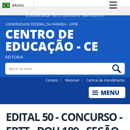
BRASIL
Simplifique!
ACESSIBILIDADE
ALTO CONTRASTE
MAPA DO SITE
Comunica BR
UNIVERSIDADE FEDERAL DA PARAÍBA - UFPB
CENTRO DE
Participe
EDUCAÇÃO - CE
Acesso à informação
Legislação
REITORIA
Canais
Buscar no portal
Bus
Contato
Webmail
Central de Atendimento
EDITAL 50 - CONCURSO -