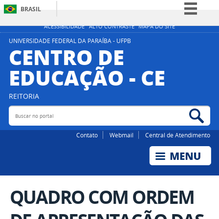
BRASIL
Simplifique!
ACESSIBILIDADE
ALTO CONTRASTE
MAPA DO SITE
Comunica BR
UNIVERSIDADE FEDERAL DA PARAÍBA - UFPB
CENTRO DE
Participe
EDUCAÇÃO - CE
Acesso à informação
Legislação
REITORIA
Canais
Buscar no portal
Bus
Contato
Webmail
Central de Atendimento
QUADRO COM ORDEM