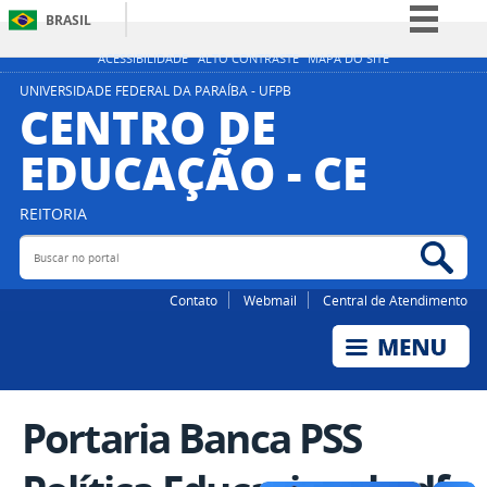
BRASIL
Simplifique!
ACESSIBILIDADE
ALTO CONTRASTE
MAPA DO SITE
Comunica BR
UNIVERSIDADE FEDERAL DA PARAÍBA - UFPB
CENTRO DE
Participe
EDUCAÇÃO - CE
Acesso à informação
Legislação
REITORIA
Canais
Buscar no portal
Bus
Contato
Webmail
Central de Atendimento
Portaria Banca PSS