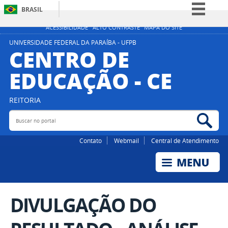
BRASIL
Simplifique!
ACESSIBILIDADE
ALTO CONTRASTE
MAPA DO SITE
Comunica BR
UNIVERSIDADE FEDERAL DA PARAÍBA - UFPB
CENTRO DE
Participe
EDUCAÇÃO - CE
Acesso à informação
Legislação
REITORIA
Canais
Buscar no portal
Bus
Contato
Webmail
Central de Atendimento
DIVULGAÇÃO DO