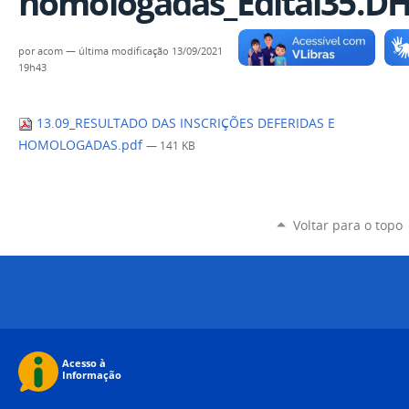
homologadas_Edital35.D
por
acom
—
última modificação
13/09/2021
19h43
13.09_RESULTADO DAS INSCRIÇÕES DEFERIDAS E
HOMOLOGADAS.pdf
— 141 KB
Voltar para o topo