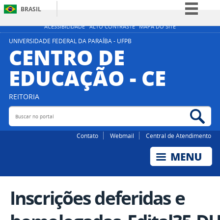
BRASIL
Simplifique!
ACESSIBILIDADE
ALTO CONTRASTE
MAPA DO SITE
Comunica BR
UNIVERSIDADE FEDERAL DA PARAÍBA - UFPB
CENTRO DE
Participe
EDUCAÇÃO - CE
Acesso à informação
Legislação
REITORIA
Canais
Buscar no portal
Bus
Contato
Webmail
Central de Atendimento
Inscrições deferidas e