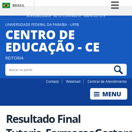
BRASIL
Simplifique!
ACESSIBILIDADE
ALTO CONTRASTE
MAPA DO SITE
Comunica BR
UNIVERSIDADE FEDERAL DA PARAÍBA - UFPB
CENTRO DE
Participe
EDUCAÇÃO - CE
Acesso à informação
Legislação
REITORIA
Canais
Buscar no portal
Bus
Contato
Webmail
Central de Atendimento
Resultado Final