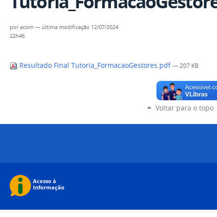
Tutoria_FormacaoGestore
por
acom
—
última modificação
12/07/2024
22h46
Resultado Final Tutoria_FormacaoGestores.pdf
— 207 KB
Voltar para o topo