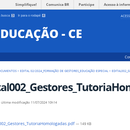
Simplifique!
Comunica BR
Participe
Acesso à infor
 a busca
3
Ir para o rodapé
4
ACESS
EDUCAÇÃO - CE
Co
OCUMENTOS
>
EDITAL 02/2024_FORMAÇÃO DE GESTORES_EDUCAÇÃO ESPECIAL
>
EDITAL002_
tal002_Gestores_TutoriaHo
—
última modificação
11/07/2024 10h14
002_Gestores_TutoriaHomologadas.pdf
— 149 KB