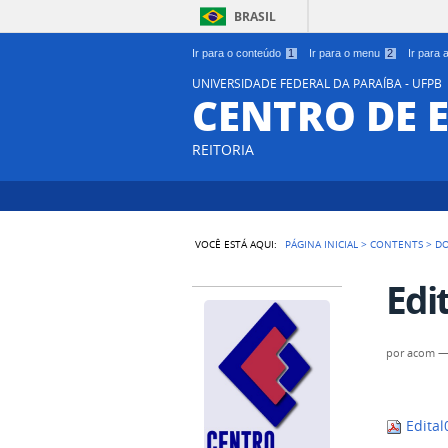
BRASIL
Ir para o conteúdo
1
Ir para o menu
2
Ir para
UNIVERSIDADE FEDERAL DA PARAÍBA - UFPB
CENTRO DE 
REITORIA
VOCÊ ESTÁ AQUI:
PÁGINA INICIAL
>
CONTENTS
>
D
Edi
por
acom
Edital