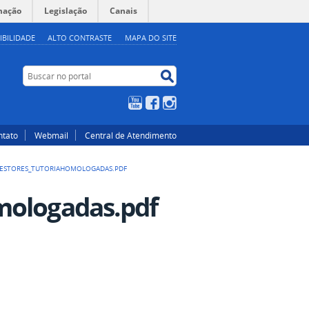
mação
Legislação
Canais
IBILIDADE
ALTO CONTRASTE
MAPA DO SITE
Buscar no portal
Buscar no portal
YouTube
Facebook
Instagram
ntato
Webmail
Central de Atendimento
GESTORES_TUTORIAHOMOLOGADAS.PDF
mologadas.pdf