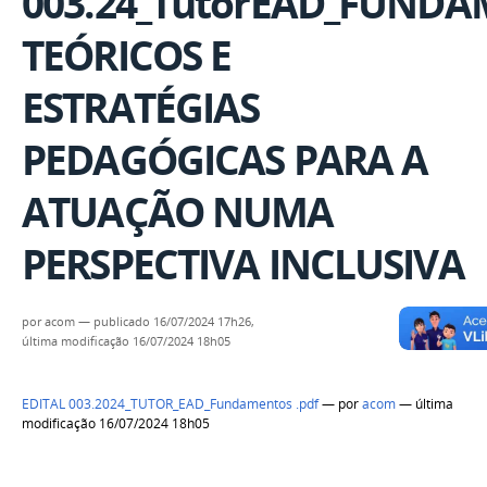
003.24_TutorEAD_FUND
TEÓRICOS E
ESTRATÉGIAS
PEDAGÓGICAS PARA A
ATUAÇÃO NUMA
PERSPECTIVA INCLUSIVA
por
acom
—
publicado
16/07/2024 17h26,
última modificação
16/07/2024 18h05
EDITAL 003.2024_TUTOR_EAD_Fundamentos .pdf
—
por
acom
— última
modificação 16/07/2024 18h05