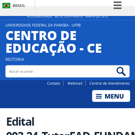
BRASIL
Simplifique!
ACESSIBILIDADE
ALTO CONTRASTE
MAPA DO SITE
Comunica BR
UNIVERSIDADE FEDERAL DA PARAÍBA - UFPB
CENTRO DE
Participe
EDUCAÇÃO - CE
Acesso à informação
Legislação
REITORIA
Canais
Buscar no portal
Bus
Contato
Webmail
Central de Atendimento
Edital