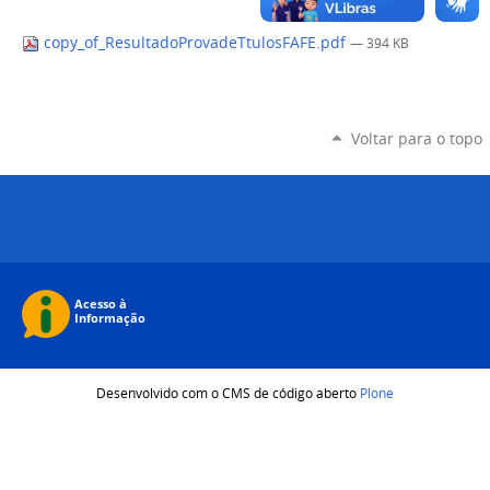
copy_of_ResultadoProvadeTtulosFAFE.pdf
— 394 KB
Voltar para o topo
Desenvolvido com o CMS de código aberto
Plone