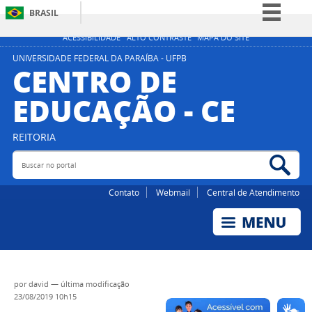
BRASIL
Simplifique!
ACESSIBILIDADE
ALTO CONTRASTE
MAPA DO SITE
Comunica BR
UNIVERSIDADE FEDERAL DA PARAÍBA - UFPB
CENTRO DE
Participe
EDUCAÇÃO - CE
Acesso à informação
Legislação
REITORIA
Canais
Buscar no portal
Bus
Contato
Webmail
Central de Atendimento
por
david
—
última modificação
23/08/2019 10h15