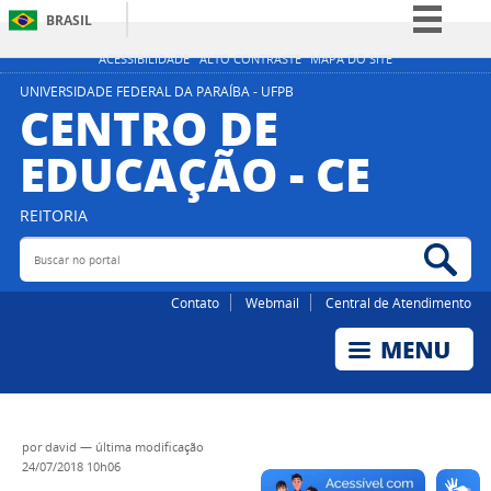
BRASIL
Simplifique!
ACESSIBILIDADE
ALTO CONTRASTE
MAPA DO SITE
Comunica BR
UNIVERSIDADE FEDERAL DA PARAÍBA - UFPB
CENTRO DE
Participe
EDUCAÇÃO - CE
Acesso à informação
Legislação
REITORIA
Canais
Buscar no portal
Bus
Contato
Webmail
Central de Atendimento
por
david
—
última modificação
24/07/2018 10h06