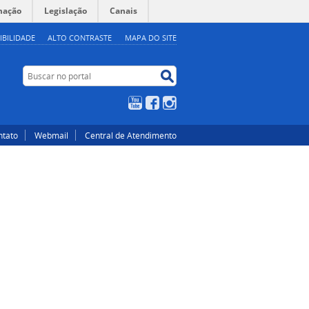
mação
Legislação
Canais
IBILIDADE
ALTO CONTRASTE
MAPA DO SITE
Buscar no portal
Buscar no portal
YouTube
Facebook
Instagram
ntato
Webmail
Central de Atendimento