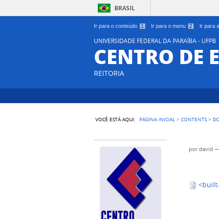
BRASIL
Ir para o conteúdo
1
Ir para o menu
2
Ir para
UNIVERSIDADE FEDERAL DA PARAÍBA - UFPB
CENTRO DE 
REITORIA
VOCÊ ESTÁ AQUI:
PÁGINA INICIAL
>
CONTENTS
>
D
por
david
<built