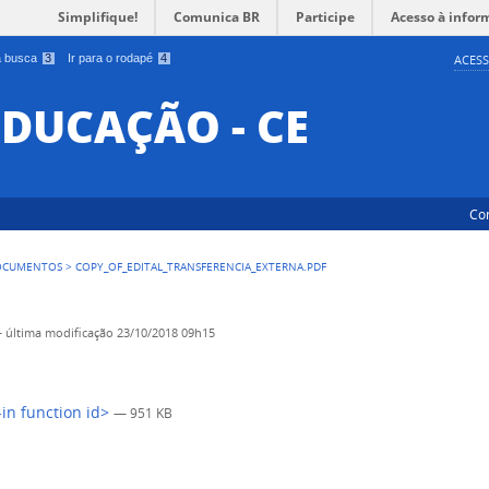
Simplifique!
Comunica BR
Participe
Acesso à infor
 a busca
3
Ir para o rodapé
4
ACESS
EDUCAÇÃO - CE
Co
OCUMENTOS
>
COPY_OF_EDITAL_TRANSFERENCIA_EXTERNA.PDF
—
última modificação
23/10/2018 09h15
-in function id>
— 951 KB