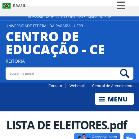
BRASIL
Simplifique!
ACESSIBILIDADE
ALTO CONTRASTE
MAPA DO SITE
Comunica BR
UNIVERSIDADE FEDERAL DA PARAÍBA - UFPB
CENTRO DE
Participe
EDUCAÇÃO - CE
Acesso à informação
Legislação
REITORIA
Canais
Buscar no portal
Bus
Contato
Webmail
Central de Atendimento
LISTA DE ELEITORES.pdf