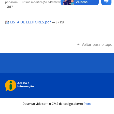
por
acom
—
última modificação
14/07/2023
12h57
LISTA DE ELEITORES.pdf
— 37 KB
Voltar para o topo
Desenvolvido com o CMS de código aberto
Plone