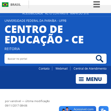
BRASIL
Simplifique!
ACESSIBILIDADE
ALTO CONTRASTE
MAPA DO SITE
Comunica BR
UNIVERSIDADE FEDERAL DA PARAÍBA - UFPB
CENTRO DE
Participe
EDUCAÇÃO - CE
Acesso à informação
Legislação
REITORIA
Canais
Buscar no portal
Bus
Contato
Webmail
Central de Atendimento
por
vandivel
—
última modificação
09/11/2017 08h06