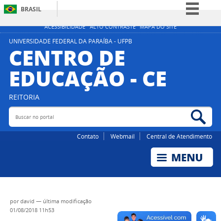
BRASIL
Simplifique!
ACESSIBILIDADE
ALTO CONTRASTE
MAPA DO SITE
Comunica BR
UNIVERSIDADE FEDERAL DA PARAÍBA - UFPB
CENTRO DE
Participe
EDUCAÇÃO - CE
Acesso à informação
Legislação
REITORIA
Canais
Buscar no portal
Bus
Contato
Webmail
Central de Atendimento
por
david
—
última modificação
01/08/2018 11h53