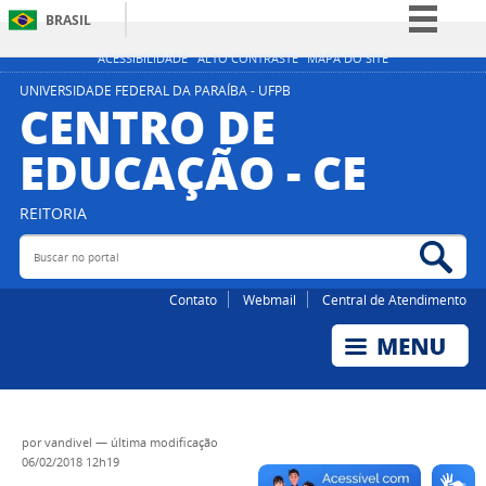
BRASIL
Simplifique!
ACESSIBILIDADE
ALTO CONTRASTE
MAPA DO SITE
Comunica BR
UNIVERSIDADE FEDERAL DA PARAÍBA - UFPB
CENTRO DE
Participe
EDUCAÇÃO - CE
Acesso à informação
Legislação
REITORIA
Canais
Buscar no portal
Bus
Contato
Webmail
Central de Atendimento
por
vandivel
—
última modificação
06/02/2018 12h19