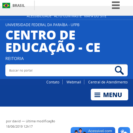
BRASIL
Simplifique!
ACESSIBILIDADE
ALTO CONTRASTE
MAPA DO SITE
Comunica BR
UNIVERSIDADE FEDERAL DA PARAÍBA - UFPB
CENTRO DE
Participe
EDUCAÇÃO - CE
Acesso à informação
Legislação
REITORIA
Canais
Buscar no portal
Bus
Contato
Webmail
Central de Atendimento
por
david
—
última modificação
18/06/2019 12h17