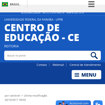
BRASIL
Simplifique!
ACESSIBILIDADE
ALTO CONTRASTE
MAPA DO SITE
Comunica BR
UNIVERSIDADE FEDERAL DA PARAÍBA - UFPB
CENTRO DE
Participe
EDUCAÇÃO - CE
Acesso à informação
Legislação
REITORIA
Canais
Buscar no portal
Bus
Contato
Webmail
Central de Atendimento
por
vandivel
—
última modificação
20/10/2017 16h55