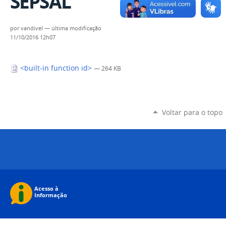
SEPSAL
por
vandivel
—
última modificação
11/10/2016 12h07
<built-in function id>
— 264 KB
Voltar para o topo