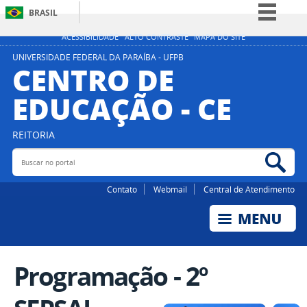
BRASIL
Simplifique!
ACESSIBILIDADE
ALTO CONTRASTE
MAPA DO SITE
Comunica BR
UNIVERSIDADE FEDERAL DA PARAÍBA - UFPB
CENTRO DE
Participe
EDUCAÇÃO - CE
Acesso à informação
Legislação
REITORIA
Canais
Buscar no portal
Bus
Contato
Webmail
Central de Atendimento
Programação - 2º