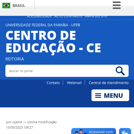
BRASIL
Simplifique!
ACESSIBILIDADE
ALTO CONTRASTE
MAPA DO SITE
Comunica BR
UNIVERSIDADE FEDERAL DA PARAÍBA - UFPB
CENTRO DE
Participe
EDUCAÇÃO - CE
Acesso à informação
Legislação
REITORIA
Canais
Buscar no portal
Bus
Contato
Webmail
Central de Atendimento
por
cijame
—
última modificação
15/05/2023 18h27