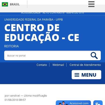
BRASIL
Simplifique!
ACESSIBILIDADE
ALTO CONTRASTE
MAPA DO SITE
Comunica BR
UNIVERSIDADE FEDERAL DA PARAÍBA - UFPB
CENTRO DE
Participe
EDUCAÇÃO - CE
Acesso à informação
Legislação
REITORIA
Canais
Buscar no portal
Bus
Contato
Webmail
Central de Atendimento
por
vandivel
—
última modificação
01/06/2018 08h57