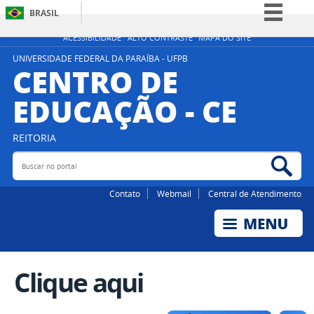
BRASIL
Simplifique!
ACESSIBILIDADE
ALTO CONTRASTE
MAPA DO SITE
Comunica BR
UNIVERSIDADE FEDERAL DA PARAÍBA - UFPB
CENTRO DE
Participe
EDUCAÇÃO - CE
Acesso à informação
Legislação
REITORIA
Canais
Buscar no portal
Bus
Contato
Webmail
Central de Atendimento
Clique aqui