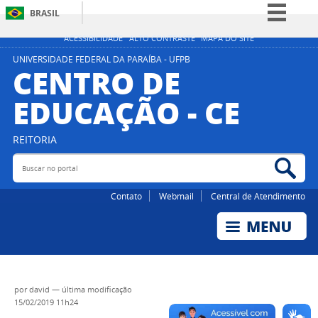
BRASIL
Simplifique!
ACESSIBILIDADE
ALTO CONTRASTE
MAPA DO SITE
Comunica BR
UNIVERSIDADE FEDERAL DA PARAÍBA - UFPB
CENTRO DE
Participe
EDUCAÇÃO - CE
Acesso à informação
Legislação
REITORIA
Canais
Buscar no portal
Bus
Contato
Webmail
Central de Atendimento
por
david
—
última modificação
15/02/2019 11h24