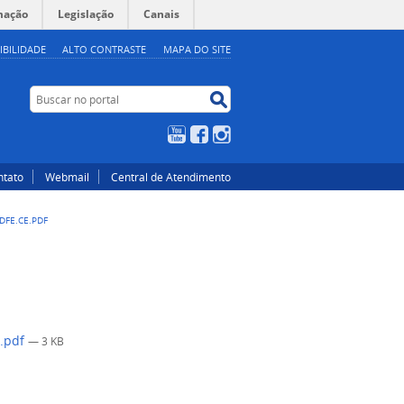
mação
Legislação
Canais
IBILIDADE
ALTO CONTRASTE
MAPA DO SITE
Buscar no portal
Buscar no portal
YouTube
Facebook
Instagram
ntato
Webmail
Central de Atendimento
FE.CE.PDF
E.pdf
— 3 KB