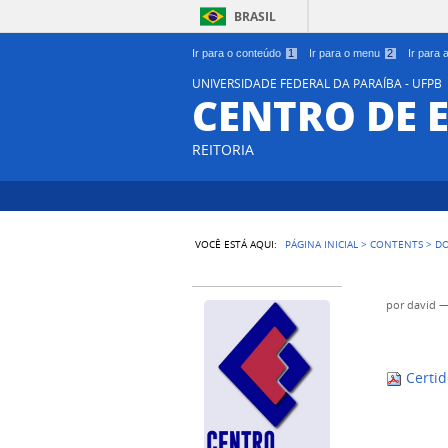
BRASIL
Ir para o conteúdo
1
Ir para o menu
2
Ir para
UNIVERSIDADE FEDERAL DA PARAÍBA - UFPB
CENTRO DE 
REITORIA
VOCÊ ESTÁ AQUI:
PÁGINA INICIAL
>
CONTENTS
>
D
por
david
Certid