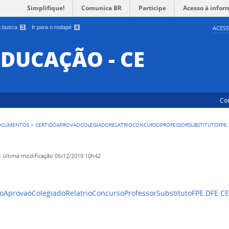
Simplifique!
Comunica BR
Participe
Acesso à infor
 a busca
3
Ir para o rodapé
4
ACESS
EDUCAÇÃO - CE
Co
OCUMENTOS
>
CERTIDOAPROVAOCOLEGIADORELATRIOCONCURSOPROFESSORSUBSTITUTOFPE.D
—
última modificação
05/12/2019 10h42
oAprovaoColegiadoRelatrioConcursoProfessorSubstitutoFPE.DFE.C