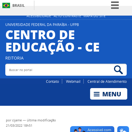
BRASIL
Simplifique!
ACESSIBILIDADE
ALTO CONTRASTE
MAPA DO SITE
Comunica BR
UNIVERSIDADE FEDERAL DA PARAÍBA - UFPB
CENTRO DE
Participe
EDUCAÇÃO - CE
Acesso à informação
Legislação
REITORIA
Canais
Buscar no portal
Bus
Contato
Webmail
Central de Atendimento
por
cijame
—
última modificação
21/03/2022 18h51