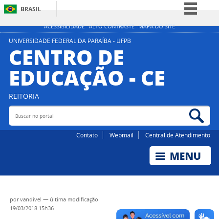
BRASIL
Simplifique!
ACESSIBILIDADE
ALTO CONTRASTE
MAPA DO SITE
Comunica BR
UNIVERSIDADE FEDERAL DA PARAÍBA - UFPB
CENTRO DE
Participe
EDUCAÇÃO - CE
Acesso à informação
Legislação
REITORIA
Canais
Buscar no portal
Bus
Contato
Webmail
Central de Atendimento
por
vandivel
—
última modificação
19/03/2018 15h36