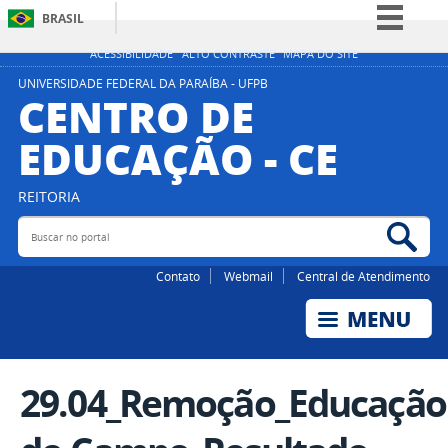
BRASIL
Simplifique!
ACESSIBILIDADE
ALTO CONTRASTE
MAPA DO SITE
Comunica BR
UNIVERSIDADE FEDERAL DA PARAÍBA - UFPB
CENTRO DE
Participe
EDUCAÇÃO - CE
Acesso à informação
Legislação
REITORIA
Canais
Buscar no portal
Bus
Contato
Webmail
Central de Atendimento
29.04_Remoção_Educação