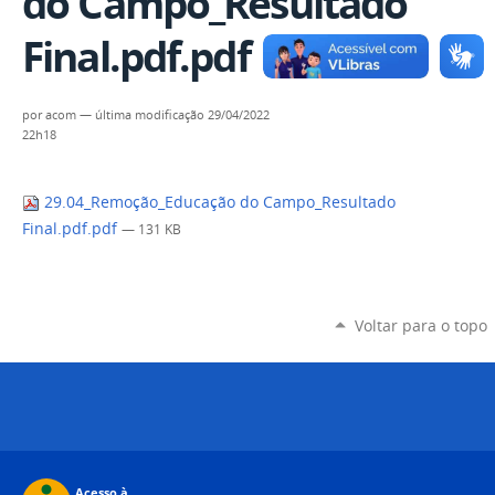
do Campo_Resultado
Final.pdf.pdf
por
acom
—
última modificação
29/04/2022
22h18
29.04_Remoção_Educação do Campo_Resultado
Final.pdf.pdf
— 131 KB
Voltar para o topo