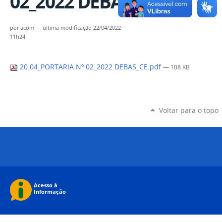
02_2022 DEBAS_CE.pdf
por
acom
—
última modificação
22/04/2022
11h24
20.04_PORTARIA Nº 02_2022 DEBAS_CE.pdf
— 108 KB
Voltar para o topo