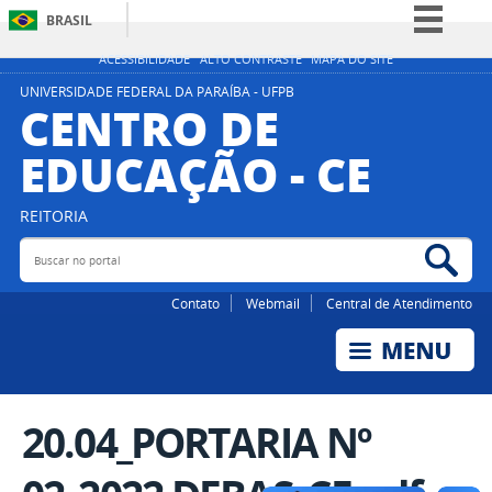
BRASIL
Simplifique!
ACESSIBILIDADE
ALTO CONTRASTE
MAPA DO SITE
Comunica BR
UNIVERSIDADE FEDERAL DA PARAÍBA - UFPB
CENTRO DE
Participe
EDUCAÇÃO - CE
Acesso à informação
Legislação
REITORIA
Canais
Buscar no portal
Bus
Contato
Webmail
Central de Atendimento
20.04_PORTARIA Nº