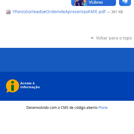
1PontoSorteadoeOrdemdeApresentaoFAFE.pdf
— 381 KB
Voltar para o topo
Desenvolvido com o CMS de código aberto
Plone