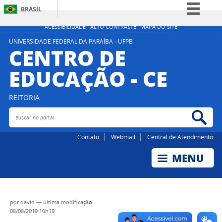
BRASIL
Simplifique!
ACESSIBILIDADE
ALTO CONTRASTE
MAPA DO SITE
Comunica BR
UNIVERSIDADE FEDERAL DA PARAÍBA - UFPB
CENTRO DE
Participe
EDUCAÇÃO - CE
Acesso à informação
Legislação
REITORIA
Canais
Buscar no portal
Bus
Contato
Webmail
Central de Atendimento
por
david
—
última modificação
08/08/2019 10h19