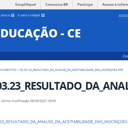
Simplifique!
Comunica BR
Participe
Acesso à infor
 a busca
3
Ir para o rodapé
4
ACESS
EDUCAÇÃO - CE
Co
OCUMENTOS
>
06.03.23_RESULTADO_DA_ANALISE_DA_ACEITABILIDADE_DAS_INSCRIÇOES.PDF
03.23_RESULTADO_DA_ANAL
—
última modificação
06/03/2023 16h05
.23_RESULTADO_DA_ANALISE_DA_ACEITABILIDADE_DAS_INSCRIÇOES