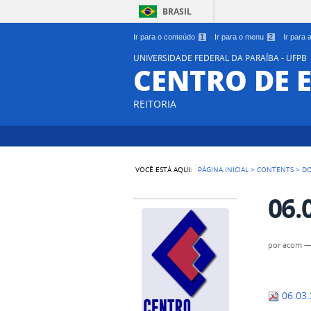
BRASIL
Ir para o conteúdo
1
Ir para o menu
2
Ir para
UNIVERSIDADE FEDERAL DA PARAÍBA - UFPB
CENTRO DE 
REITORIA
VOCÊ ESTÁ AQUI:
PÁGINA INICIAL
>
CONTENTS
>
D
06.
por
acom
06.03