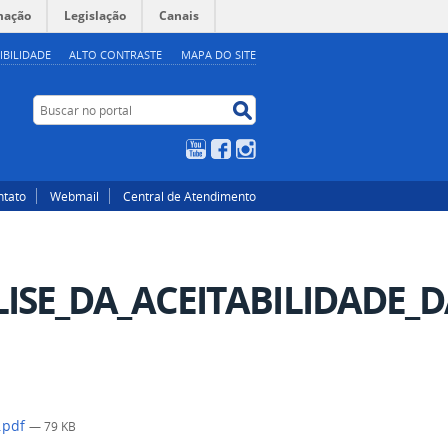
mação
Legislação
Canais
IBILIDADE
ALTO CONTRASTE
MAPA DO SITE
Buscar no portal
Buscar no portal
YouTube
Facebook
Instagram
ntato
Webmail
Central de Atendimento
ISE_DA_ACEITABILIDADE_D
.pdf
— 79 KB