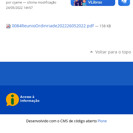
por
cijame
—
última modificação
24/05/2022 14h57
0084ReunioOrdinriade202226052022.pdf
— 158 KB
Voltar para o topo
Desenvolvido com o CMS de código aberto
Plone