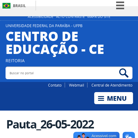
BRASIL
Simplifique!
ACESSIBILIDADE
ALTO CONTRASTE
MAPA DO SITE
Comunica BR
UNIVERSIDADE FEDERAL DA PARAÍBA - UFPB
CENTRO DE
Participe
EDUCAÇÃO - CE
Acesso à informação
Legislação
REITORIA
Canais
Buscar no portal
Bus
Contato
Webmail
Central de Atendimento
Pauta_26-05-2022