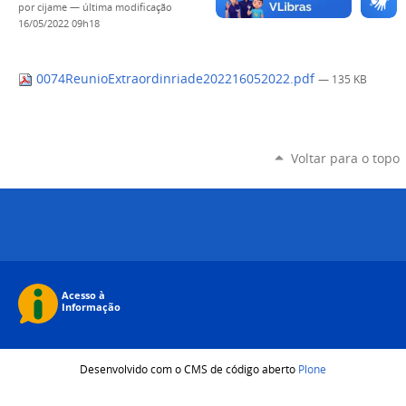
por
cijame
—
última modificação
16/05/2022 09h18
0074ReunioExtraordinriade202216052022.pdf
— 135 KB
Voltar para o topo
Desenvolvido com o CMS de código aberto
Plone