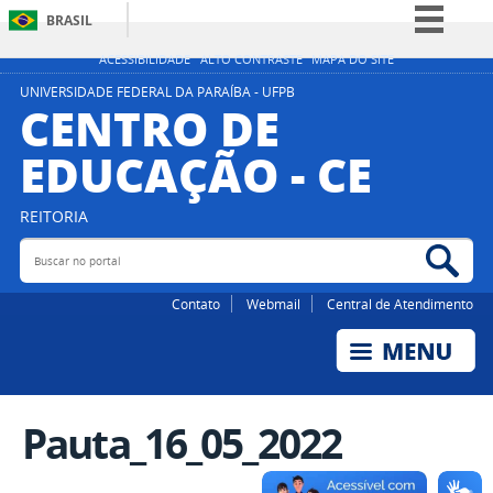
BRASIL
Simplifique!
ACESSIBILIDADE
ALTO CONTRASTE
MAPA DO SITE
Comunica BR
UNIVERSIDADE FEDERAL DA PARAÍBA - UFPB
CENTRO DE
Participe
EDUCAÇÃO - CE
Acesso à informação
Legislação
REITORIA
Canais
Buscar no portal
Bus
Contato
Webmail
Central de Atendimento
Pauta_16_05_2022