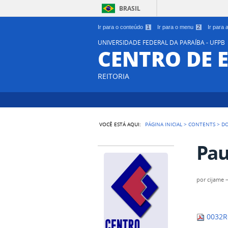
BRASIL
Ir para o conteúdo
1
Ir para o menu
2
Ir para
UNIVERSIDADE FEDERAL DA PARAÍBA - UFPB
CENTRO DE 
REITORIA
VOCÊ ESTÁ AQUI:
PÁGINA INICIAL
>
CONTENTS
>
D
Pau
por
cijame
0032R