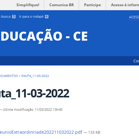
Simplifique!
Comunica BR
Participe
Acesso à infor
 a busca
3
Ir para o rodapé
4
ACESS
EDUCAÇÃO - CE
Co
OCUMENTOS
>
PAUTA_11-03-2022
ta_11-03-2022
—
última modificação
11/03/2022 13h40
eunioExtraordinriade202211032022.pdf
— 133 KB