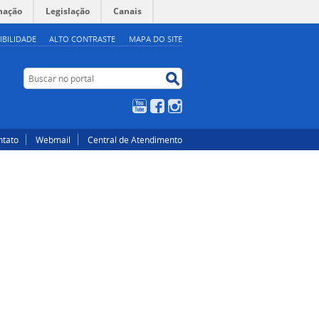
mação
Legislação
Canais
IBILIDADE
ALTO CONTRASTE
MAPA DO SITE
Buscar no portal
Buscar no portal
YouTube
Facebook
Instagram
ntato
Webmail
Central de Atendimento