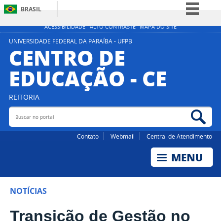
BRASIL
Simplifique!
ACESSIBILIDADE
ALTO CONTRASTE
MAPA DO SITE
Comunica BR
UNIVERSIDADE FEDERAL DA PARAÍBA - UFPB
CENTRO DE
Participe
EDUCAÇÃO - CE
Acesso à informação
Legislação
REITORIA
Canais
Buscar no portal
Bus
Contato
Webmail
Central de Atendimento
NOTÍCIAS
Transição de Gestão no