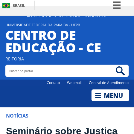
BRASIL
Simplifique!
ACESSIBILIDADE
ALTO CONTRASTE
MAPA DO SITE
Comunica BR
UNIVERSIDADE FEDERAL DA PARAÍBA - UFPB
CENTRO DE
Participe
EDUCAÇÃO - CE
Acesso à informação
Legislação
REITORIA
Canais
Buscar no portal
Bus
Contato
Webmail
Central de Atendimento
NOTÍCIAS
Seminário sobre Justiça