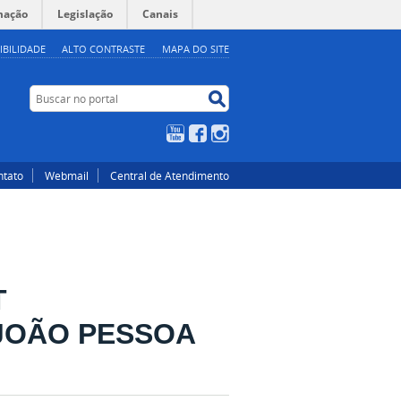
mação
Legislação
Canais
IBILIDADE
ALTO CONTRASTE
MAPA DO SITE
Buscar no portal
Buscar no portal
YouTube
Facebook
Instagram
ntato
Webmail
Central de Atendimento
T
 JOÃO PESSOA