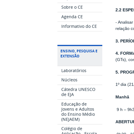
Sobre o CE
2.2 ESPE
Agenda CE
- Analisa
Informativo do CE
relação c
3. PERÍ
ENSINO, PESQUISA E
4. FORM
EXTENSÃO
(GTs), co
Laboratórios
5. PRO
Núcleos
1º dia (2
Cátedra UNESCO
de EJA
Manhã
Educação de
Jovens e Adultos
9 h – 9h
do Ensino Médio
(NEJAEM)
ABERTUR
Colégio de
Aplicação - Escola