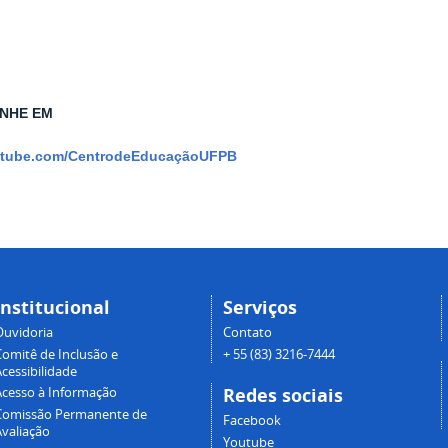
NHE EM
tube.com/CentrodeEducaçãoUFPB
Institucional
Serviços
Ouvidoria
Contato
Comitê de Inclusão e
+ 55 (83) 3216-7444
cessibilidade
Redes sociais
Acesso à Informação
Comissão Permanente de
Facebook
Avaliação
Youtube