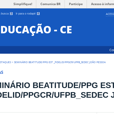
Simplifique!
Comunica BR
Participe
Acesso à infor
 a busca
3
Ir para o rodapé
4
ACESS
EDUCAÇÃO - CE
Co
STAQUES
>
SEMINÁRIO BEATITUDE/PPG EST _FIDELID/PPGCR/UFPB_SEDEC JOÃO PESSOA
AS
INÁRIO BEATITUDE/PPG ES
DELID/PPGCR/UFPB_SEDEC