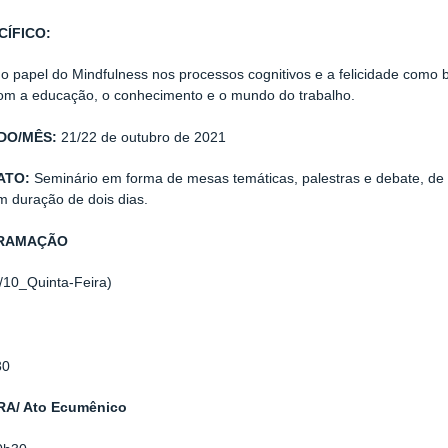
CÍFICO:
r o papel do Mindfulness nos processos cognitivos e a felicidade com
om a educação, o conhecimento e o mundo do trabalho.
ODO/MÊS:
21/22 de outubro de 2021
ATO:
Seminário em forma de mesas temáticas, palestras e debate, de
m duração de dois dias.
GRAMAÇÃO
1/10_Quinta-Feira)
30
A/ Ato Ecumênico