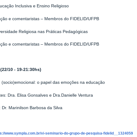
cação Inclusiva e Ensino Religioso
ção e comentaristas – Membros do FIDELID/UFPB
ersidade Religiosa nas Práticas Pedagógicas
ção e comentaristas – Membros do FIDELID/UFPB
(22/10 - 19-21:30hs)
 (socio)emocional: o papel das emoções na educação
tes: Dra. Elisa Gonsalves e Dra.Danielle Ventura
 Dr. Marinilson Barbosa da Silva
ps://www.sympla.com.br/vi-seminario-do-grupo-de-pesquisa-fidelid__1324059