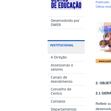
publicado
:
última mo
Desenvolvido por
DWEB
INSTITUCIONAL
A Direção
Assessorias e
setores
Canais de
Atendimento
2. OBJE
Conselho de
Centro
2.1 GER
Contatos
Refletir 
Departamentos
desenvol