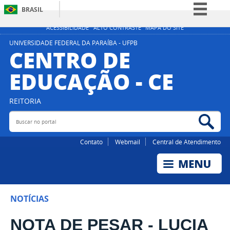
BRASIL
Simplifique!
ACESSIBILIDADE
ALTO CONTRASTE
MAPA DO SITE
Comunica BR
UNIVERSIDADE FEDERAL DA PARAÍBA - UFPB
CENTRO DE
Participe
EDUCAÇÃO - CE
Acesso à informação
Legislação
REITORIA
Canais
Buscar no portal
Bus
Contato
Webmail
Central de Atendimento
NOTÍCIAS
NOTA DE PESAR - LUCIA