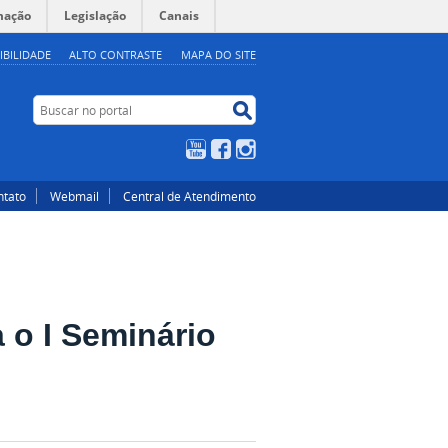
mação
Legislação
Canais
IBILIDADE
ALTO CONTRASTE
MAPA DO SITE
Buscar no portal
Buscar no portal
YouTube
Facebook
Instagram
ntato
Webmail
Central de Atendimento
 o I Seminário