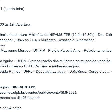
1 (quarta-feira)
8:30 às 19h Abertura
ência de abertura: A história do NIPAM/UFPB (19 às 19:30h) - Dra. Gló
edonda: (19:45 às 21:45) Mulheres, Desafios e Superações
ras:
 Mayvonne Moraes - UNIFIP - Projeto Parecia Amor- Relacionamentos a
la Aguiar - UFRN -A precarização das mulheres no mundo do trabalho
nildes Fonseca - UEPB Racismo e mulheres negras
ecida Ramos - UFPB - Deputada Estadual - Deficiência, Corpo e Luta f
es pelo SIGEVENTOS:
igeventos.ufpb.br/eventos/public/evento/SMN2021
março até dia 06 de abril
do de 04 horas