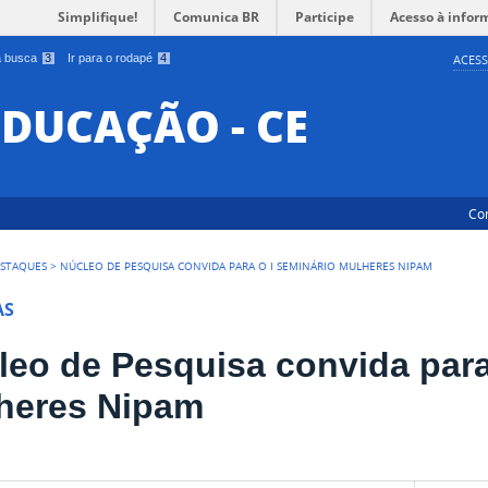
Simplifique!
Comunica BR
Participe
Acesso à infor
 a busca
3
Ir para o rodapé
4
ACESS
EDUCAÇÃO - CE
Co
STAQUES
>
NÚCLEO DE PESQUISA CONVIDA PARA O I SEMINÁRIO MULHERES NIPAM
AS
leo de Pesquisa convida para
heres Nipam