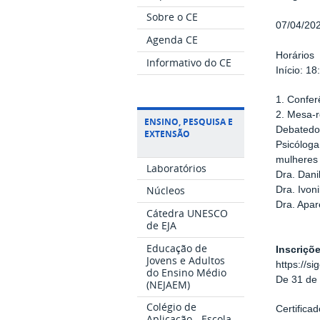
Sobre o CE
07/04/202
Agenda CE
Horários
Informativo do CE
Início: 1
1. Confer
2. Mesa-r
ENSINO, PESQUISA E
Debatedo
EXTENSÃO
Psicóloga
mulheres
Laboratórios
Dra. Dani
Núcleos
Dra. Ivo
Dra. Apar
Cátedra UNESCO
de EJA
Educação de
Inscriçõ
Jovens e Adultos
https://s
do Ensino Médio
De 31 de 
(NEJAEM)
Colégio de
Certifica
Aplicação - Escola