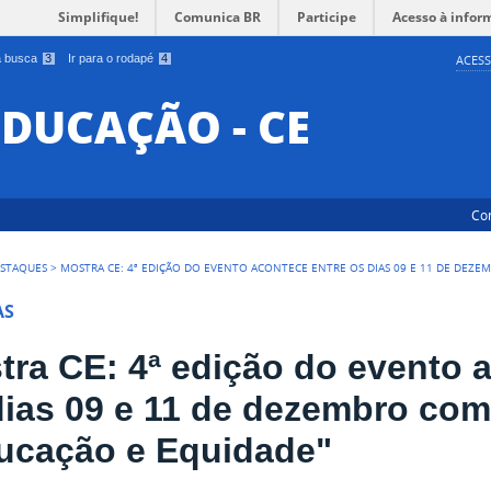
Simplifique!
Comunica BR
Participe
Acesso à infor
 a busca
3
Ir para o rodapé
4
ACESS
EDUCAÇÃO - CE
Co
STAQUES
>
MOSTRA CE: 4ª EDIÇÃO DO EVENTO ACONTECE ENTRE OS DIAS 09 E 11 DE DEZ
AS
tra CE: 4ª edição do evento 
dias 09 e 11 de dezembro co
ucação e Equidade"