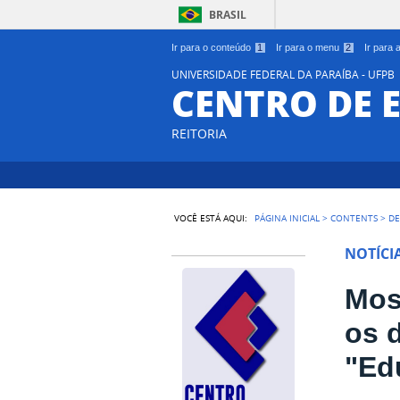
BRASIL
Ir para o conteúdo
1
Ir para o menu
2
Ir para
UNIVERSIDADE FEDERAL DA PARAÍBA - UFPB
CENTRO DE 
REITORIA
VOCÊ ESTÁ AQUI:
PÁGINA INICIAL
>
CONTENTS
>
DE
NOTÍCI
Mos
os 
"Ed