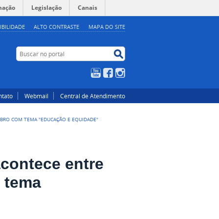
mação
Legislação
Canais
IBILIDADE
ALTO CONTRASTE
MAPA DO SITE
Buscar no portal
Buscar no portal
YouTube
Facebook
Instagram
ntato
Webmail
Central de Atendimento
EMBRO COM TEMA "EDUCAÇÃO E EQUIDADE"
acontece entre
m tema