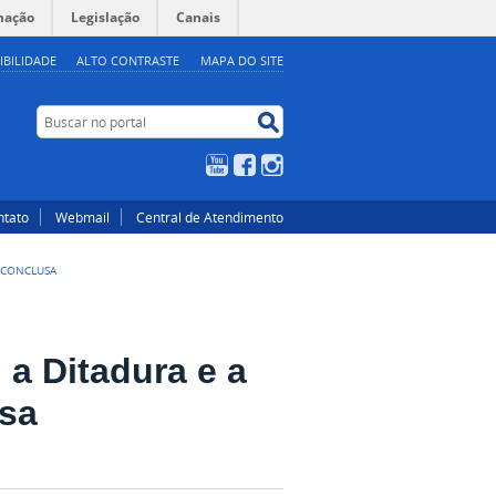
mação
Legislação
Canais
IBILIDADE
ALTO CONTRASTE
MAPA DO SITE
Buscar no portal
Buscar no portal
YouTube
Facebook
Instagram
ntato
Webmail
Central de Atendimento
INCONCLUSA
a Ditadura e a
usa