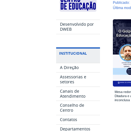
publicado
:
última mo
Desenvolvido por
DWEB
INSTITUCIONAL
A Direção
Assessorias e
setores
Canais de
Mesa redon
Atendimento
Ditadura e 
inconclusa
Conselho de
Centro
Contatos
Departamentos