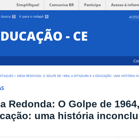
Simplifique!
Comunica BR
Participe
Acesso à infor
 a busca
3
Ir para o rodapé
4
ACESS
EDUCAÇÃO - CE
Co
STAQUES
>
MESA REDONDA: O GOLPE DE 1964, A DITADURA E A EDUCAÇÃO: UMA HISTÓRIA 
AS
a Redonda: O Golpe de 1964, 
cação: uma história inconcl