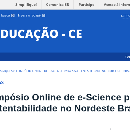
Simplifique!
Comunica BR
Participe
Acesso à infor
 a busca
3
Ir para o rodapé
4
ACESS
EDUCAÇÃO - CE
Co
STAQUES
>
I SIMPÓSIO ONLINE DE E-SCIENCE PARA A SUSTENTABILIDADE NO NORDESTE BRAS
AS
impósio Online de e-Science p
tentabilidade no Nordeste Bra