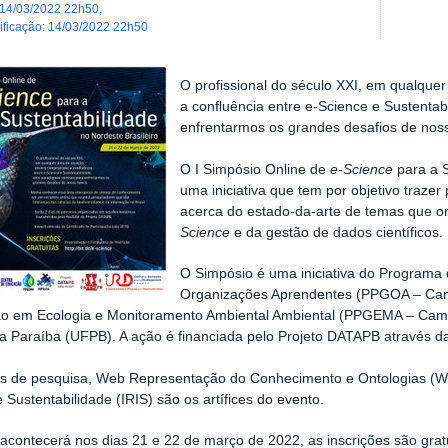
14/03/2022 22h50
,
dificação
:
14/03/2022 22h50
O profissional do século XXI, em qualque
a confluência entre e-Science e Sustentab
enfrentarmos os grandes desafios de nos
O I Simpósio Online de
e-Science
para a S
uma iniciativa que tem por objetivo trazer
acerca do estado-da-arte de temas que o
Science
e da gestão de dados científicos.
O Simpósio é uma iniciativa do Program
Organizações Aprendentes (PPGOA – Cam
o em Ecologia e Monitoramento Ambiental Ambiental (PPGEMA – Camp
a Paraíba (UFPB). A ação é financiada pelo Projeto DATAPB através
s de pesquisa, Web Representação do Conhecimento e Ontologias (WR
e Sustentabilidade (IRIS) são os artífices do evento.
acontecerá nos dias 21 e 22 de março de 2022, as inscrições são gratui