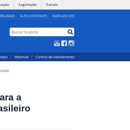
mação
Legislação
Canais
IBILIDADE
ALTO CONTRASTE
MAPA DO SITE
Buscar no portal
Buscar no portal
YouTube
Facebook
Instagram
ntato
Webmail
Central de Atendimento
ILEIRO
ara a
sileiro