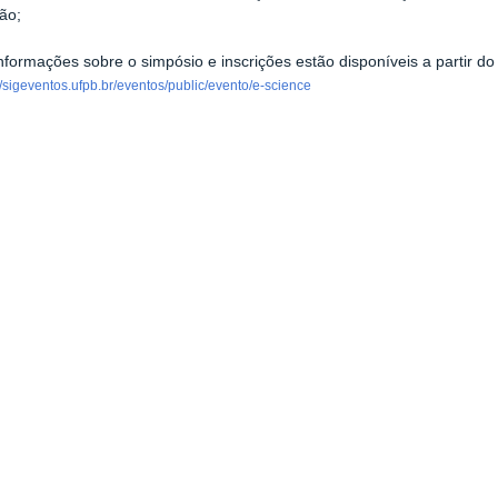
ção;
nformações sobre o simpósio e inscrições estão disponíveis a partir do
//sigeventos.ufpb.br/eventos/public/evento/e-science