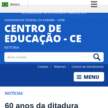
BRASIL
Simplifique!
ACESSIBILIDADE
ALTO CONTRASTE
MAPA DO SITE
Comunica BR
UNIVERSIDADE FEDERAL DA PARAÍBA - UFPB
CENTRO DE
Participe
EDUCAÇÃO - CE
Acesso à informação
Legislação
REITORIA
Canais
Buscar no portal
Bus
Contato
Webmail
Central de Atendimento
NOTÍCIAS
60 anos da ditadura