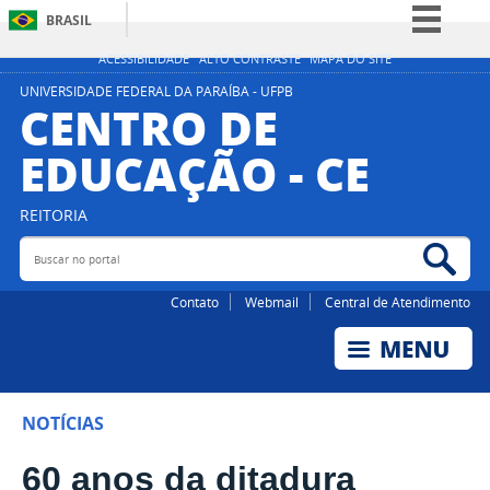
BRASIL
Simplifique!
ACESSIBILIDADE
ALTO CONTRASTE
MAPA DO SITE
Comunica BR
UNIVERSIDADE FEDERAL DA PARAÍBA - UFPB
CENTRO DE
Participe
EDUCAÇÃO - CE
Acesso à informação
Legislação
REITORIA
Canais
Buscar no portal
Bus
Contato
Webmail
Central de Atendimento
NOTÍCIAS
60 anos da ditadura