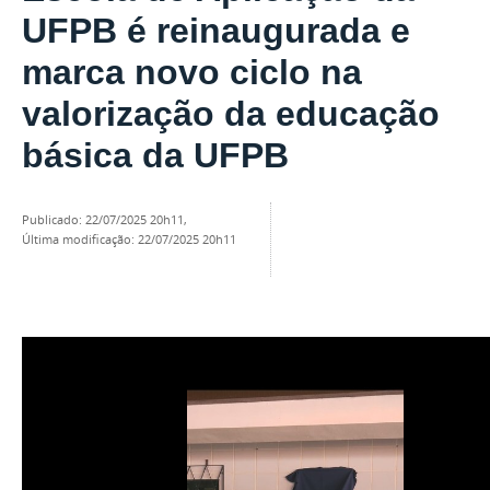
UFPB é reinaugurada e
marca novo ciclo na
valorização da educação
básica da UFPB
publicado
:
22/07/2025 20h11
,
última modificação
:
22/07/2025 20h11